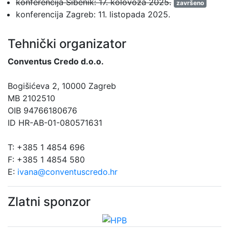
konferencija Šibenik: 17. kolovoza 2025.
završeno
konferencija Zagreb: 11. listopada 2025.
Tehnički organizator
Conventus Credo d.o.o.
Bogišićeva 2, 10000 Zagreb
MB 2102510
OIB 94766180676
ID HR-AB-01-080571631
T: +385 1 4854 696
F: +385 1 4854 580
E:
ivana@conventuscredo.hr
Zlatni sponzor